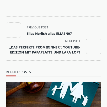
<span
PREVIOUS POST
class="nav-
Elias Nerlich alias ELIASN97
subtitle
NEXT POST
screen-
„DAS PERFEKTE PROMIDINNER“: YOUTUBE-
reader-
EDITION MIT PAPAPLATTE UND LARA LOFT
text">Page</span>
RELATED POSTS